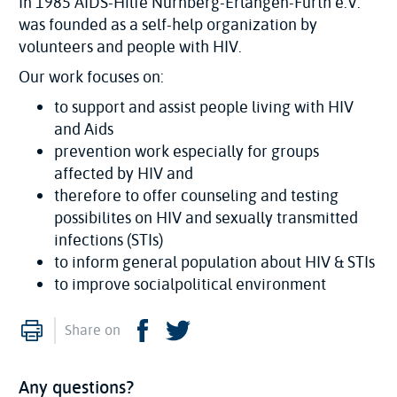
In 1985 AIDS-Hilfe Nürnberg-Erlangen-Fürth e.V.
was founded as a self-help organization by
volunteers and people with HIV.
Our work focuses on:
to support and assist people living with HIV
and Aids
prevention work especially for groups
affected by HIV and
therefore to offer counseling and testing
possibilites on HIV and sexually transmitted
infections (STIs)
to inform general population about HIV & STIs
to improve socialpolitical environment
Print
Facebook
Twitter
Share on
Any questions?