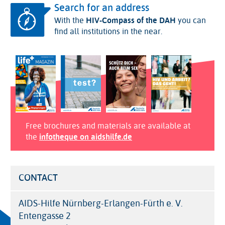
Search for an address
With the
HIV-Compass of the DAH
you can
find all institutions in the near.
Free brochures and materials are available at
the
infotheque on aidshilfe.de
CONTACT
AIDS-Hilfe Nürnberg-Erlangen-Fürth e. V.
Entengasse 2