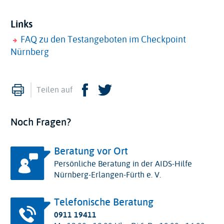
Links
FAQ zu den Testangeboten im Checkpoint
Nürnberg
Drucken
Facebook
Twitter
Teilen auf
Noch Fragen?
Beratung vor Ort
Persönliche Beratung in der AIDS-Hilfe
Nürnberg-Erlangen-Fürth e. V.
Telefonische Beratung
0911
19411