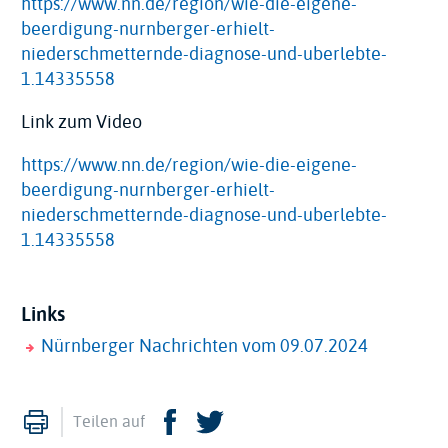
https://www.nn.de/region/wie-die-eigene-
beerdigung-nurnberger-erhielt-
niederschmetternde-diagnose-und-uberlebte-
1.14335558
Link zum Video
https://www.nn.de/region/wie-die-eigene-
beerdigung-nurnberger-erhielt-
niederschmetternde-diagnose-und-uberlebte-
1.14335558
Links
Nürnberger Nachrichten vom 09.07.2024
Drucken
Facebook
Twitter
Teilen auf